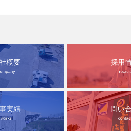
社概要
採用
company
recruit
事実績
問い
works
contac